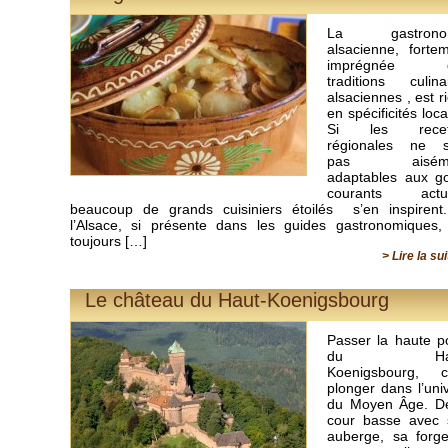
La gastrono
alsacienne, forte
imprégnée d
traditions culina
alsaciennes , est r
en spécificités loca
Si les recet
régionales ne s
pas aiséme
adaptables aux g
courants actue
beaucoup de grands cuisiniers étoilés s’en inspirent
l’Alsace, si présente dans les guides gastronomiques,
toujours […]
> Lire la su
Le château du Haut-Koenigsbourg
Passer la haute p
du Hau
Koenigsbourg, c’
plonger dans l’uni
du Moyen Âge. De
cour basse avec 
auberge, sa forg