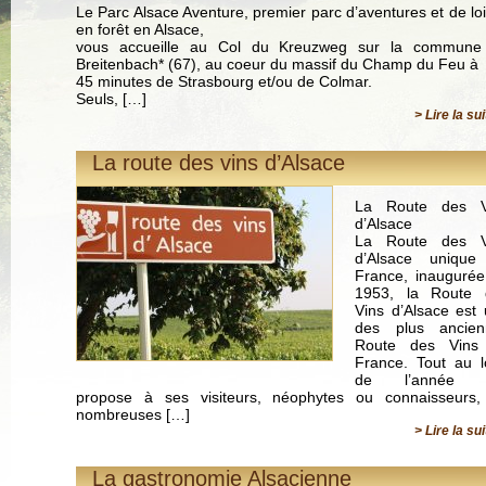
Le Parc Alsace Aventure, premier parc d’aventures et de loi
en forêt en Alsace,
vous accueille au Col du Kreuzweg sur la commune
Breitenbach* (67), au coeur du massif du Champ du Feu à
45 minutes de Strasbourg et/ou de Colmar.
Seuls, […]
> Lire la su
La route des vins d’Alsace
La Route des V
d’Alsace
La Route des V
d’Alsace unique
France, inauguré
1953, la Route 
Vins d’Alsace est
des plus ancien
Route des Vins
France. Tout au 
de l’année e
propose à ses visiteurs, néophytes ou connaisseurs,
nombreuses […]
> Lire la su
La gastronomie Alsacienne